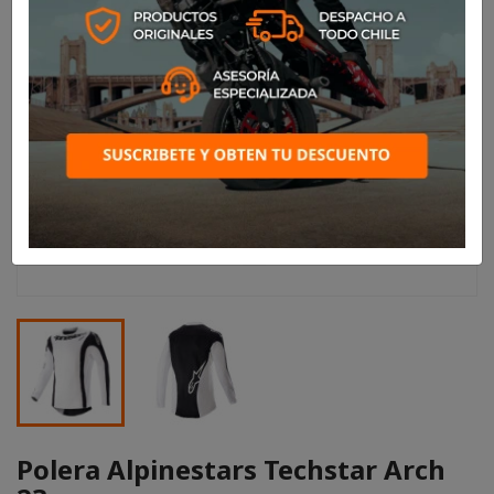
Polera Alpinestars Techstar Arch