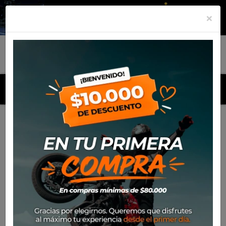
×
MENU
Inicio
Productos
Polera Alpinestars Techstar Arch 23
-30%