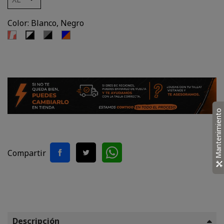
Color: Blanco, Negro
Rojo
Negro,
Azul,
Blanco,
Blanco
Gris
Naranjo
Negro
Mantenimiento
Compartir
Descripción