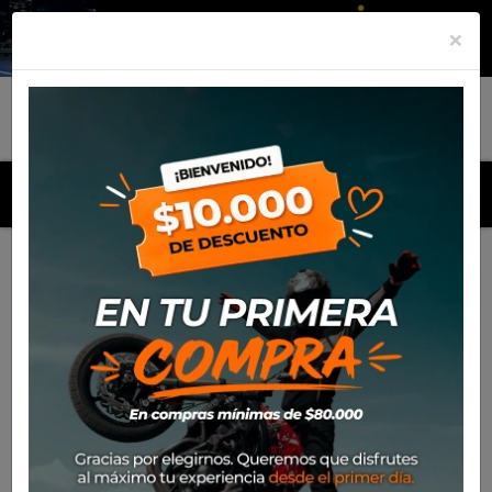
×
MENU
Inicio
Productos
Polera Alpinestars Real Spiral