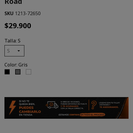
Road
SKU
1213-72650
$29.900
Talla: S
Color: Gris
Negro
Blanco
Gris