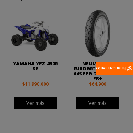
YAMAHA YFZ-450R
NEUMATICO
SE
EUROGRIP 120/90-17
Financiamiento
64S EEG DURATRAIL
EB+
$11.990.000
$64.900
Ver más
Ver más