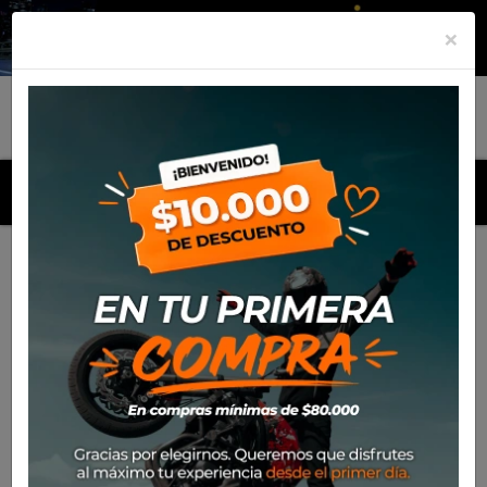
×
MENU
Inicio
Productos
Polera Alpinestars End Of The Road