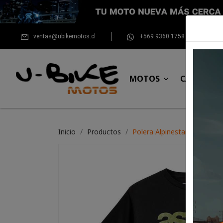
ventas@ubikemotos.cl
+569 9360 1758
MOTOS
CASCOS
Inicio
Productos
Polera Alpinestars Treadin