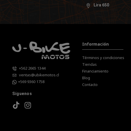
Lira 650
Información
Términos y condiciones
Tiendas
+562 2665 1344
Financiamiento
ventas@ubikemotos.cl
Blog
+569 9360 1758
Contacto
Síguenos