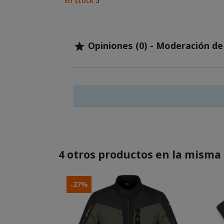
En stock
5
Opiniones (0) - Moderación d

4 otros productos en la misma 
-27%