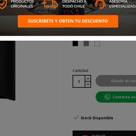
• Impresión interna del cuello, etiq
Talla: L
Color: Negro
Gris
Blanco
Negro
Cantidad
Añadir al car
Contacta un

Stock Disponible