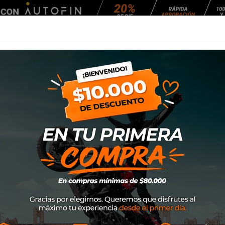
Agendar Mantención
EQUIPAMIENTO
NEUMÁTICOS
MANTENCIÓ
Polera Alpinestar
SKU
1233-72190
$24.900
• Camiseta clásica estampada
• Gráfico frontal del logotipo posi