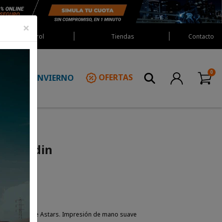
×
Red Castrol
Tiendas
Contacto
INVIERNO
OFERTAS
N
s Treadin
tivo/negativo de Astars. Impresión de mano suave