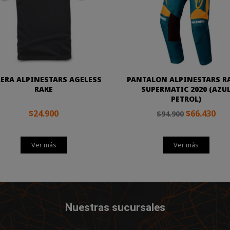
ERA ALPINESTARS AGELESS
PANTALON ALPINESTARS R
RAKE
SUPERMATIC 2020 (AZU
PETROL)
$24.900
$66.430
$94.900
Ver más
Ver más
Nuestras sucursales