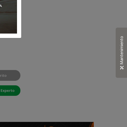
uetado externo
Mantenimiento
rito
 Experto