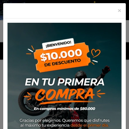
×
MENU
Inicio
Productos
Casco Nolan N100-5 Upwind 057