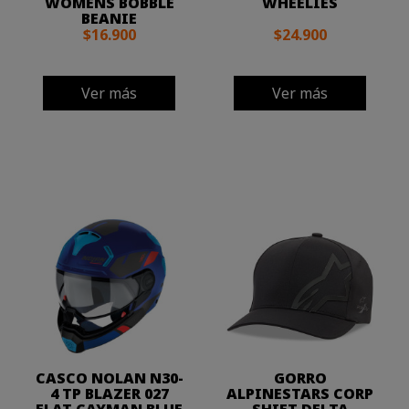
WOMENS BOBBLE
WHEELIES
BEANIE
$16.900
$24.900
Ver más
Ver más
CASCO NOLAN N30-
GORRO
4 TP BLAZER 027
ALPINESTARS CORP