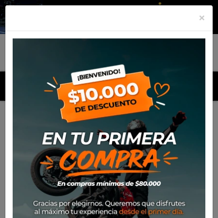
×
MENU
Inicio
Productos
Polera Alpinestars Gallant Ss