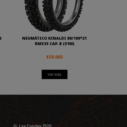
S
NEUMÁTICO RINALDI 80/100*21
RMX35 CAP. B (51M)
$59.900
Ver más
Las Condes 7520