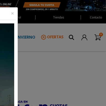
×
Red Castrol
Tiendas
Contacto
INVIERNO
OFERTAS
N
idgard