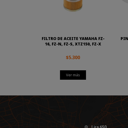
FILTRO DE ACEITE YAMAHA FZ-
PIN
16, FZ-N, FZ-S, XTZ150, FZ-X
$5.300
Ver más
Lira 650