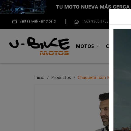
ventas@ubikemotos.cl
+569 9360 1758
MOTOS
CASCOS
Inicio
Productos
Chaqueta Ixon Midgard