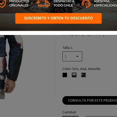
Chaqueta con un magnífico
impresionante para la g
desmontable, ajustes, venti
excelente relación calidad-pr
un equipo preparado para afro
Talla: L
Color: Gris, Azul, Amarillo
Negro
Negro,
Gris,
Gris,
Azul,
Amarillo
Amarillo
CONSULTA POR ESTE PRODU
Cantidad