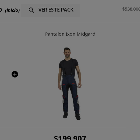
D
$538.00
VER ESTE PACK

(inicio)
Pantalon Ixon Midgard
$199.907