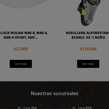
LOCK NOLAN N80-8, N60-6,
RODILLERA ALPINESTAR
N60-6 SPORT, N87...
BIONIC SX-1 NIÑO
$27.000
$129.000
Ver más
Ver más
Nuestras sucursales
Lira 754
Lira 819