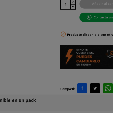
Añadir al car
Contacta un

Producto disponible con otr
Compartir
nible en un pack