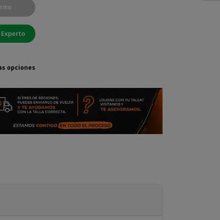
rito
 Experto
as opciones