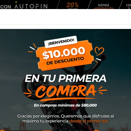
Agendar Mantención
EQUIPAMIENTO
NEUMÁTICOS
MANTENCIÓ
Chaqueta Ixon M
SKU
105101098
$299.000