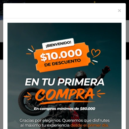
×
MENU
Inicio
Productos
Slider Ixon Race 2.0