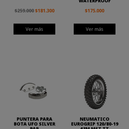
WATERPROOF
$259.000
$181.300
$175.000
Ver más
Ver más
PUNTERA PARA
NEUMATICO
BOTA UFO SILVER
EUROGRIP 120/80-19
PAR
63M MST TT