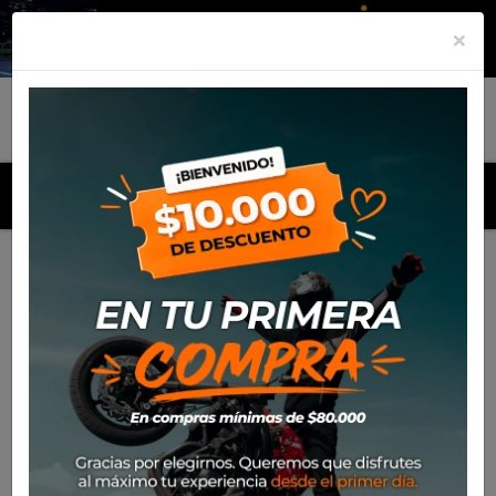
×
MENU
Inicio
Productos
Neumatico Eurogrip 100/90-18 55P
ATT455 Remora