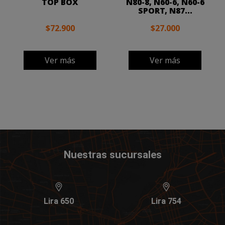
TOP BOX
N80-8, N60-6, N60-6
SPORT, N87...
$72.900
$27.000
Ver más
Ver más
Nuestras sucursales
Lira 650
Lira 754