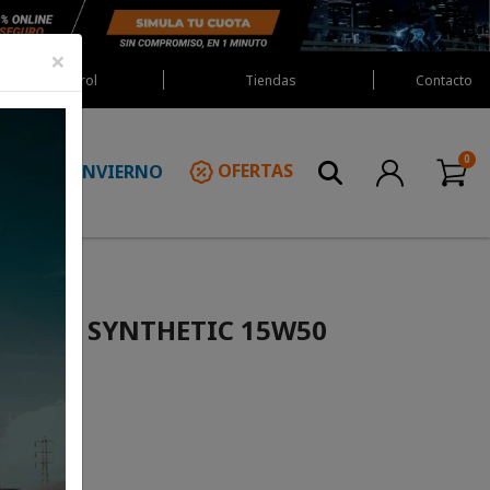
×
Red Castrol
Tiendas
Contacto
INVIERNO
OFERTAS
N
E FULL SYNTHETIC 15W50
SCUENTO