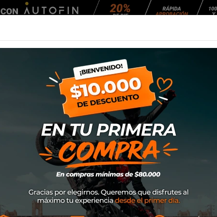
Agendar Mantención
EQUIPAMIENTO
NEUMÁTICOS
MANTENCIÓ
YNTHETIC 15W50
ACEITE YAMALUB
SKU
90793AY40200
$18.400
20% DE DE
$23.000