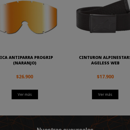
ICA ANTIPARRA PROGRIP
CINTURON ALPINESTAR
(NARANJO)
AGELESS WEB
$26.900
$17.900
Ver más
Ver más
Nuestras sucursales