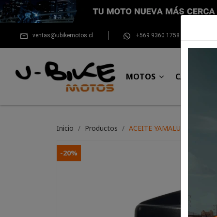
ventas@ubikemotos.cl
+569 9360 1758
MOTOS
CASCOS
Inicio
Productos
ACEITE YAMALUBE FULL S
-20%