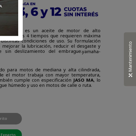
co 15W-50
es un aceite de motor de alto
otocicletas 4 tiempos que requieren máxima
 distintas condiciones de uso. Su formulación
Mantenimiento
 mejorar la lubricación, reducir el desgaste y
 sin deslizamiento del embrague.
yamaha-
do para motos de mediana y alta cilindrada,
de el motor trabaja con mayor temperatura,
ambién cumple con especificación
JASO MA
, lo
ue húmedo y uso en motos de calle o ruta.
rito
 Experto