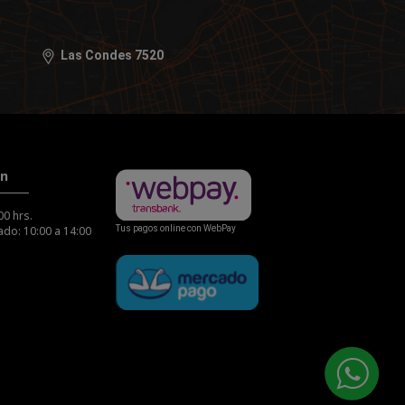
Las Condes 7520
ón
00 hrs.
do: 10:00 a 14:00
Tus pagos online con WebPay