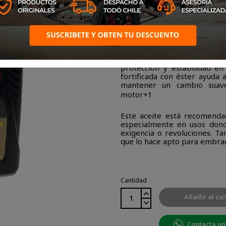
El
Yamalube Full Sintéti
desempeño diseñado para m
protección y estabilidad en
fortificada con éster ayuda a
mantener un cambio suave
motor
+1
Este aceite está recomenda
especialmente en usos don
exigencia o revoluciones. T
que lo hace apto para embrag
Cantidad
Añadir al car
Contacta un