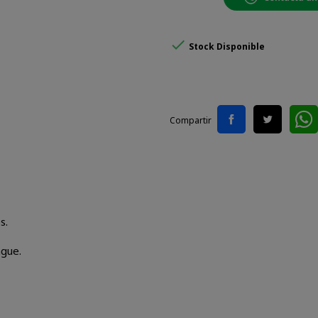

Stock Disponible
Compartir
s.
gue.