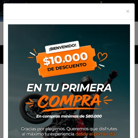
×
MENU
Inicio
Productos
Yamaha MT-10