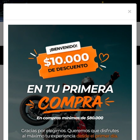
×
MENU
Inicio
Productos
Cascos
Casco Nolan N60-6 Wheelspin
058 Flat Blk/Red