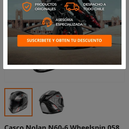
Casco Nolan N60-6 Wheelspin 058