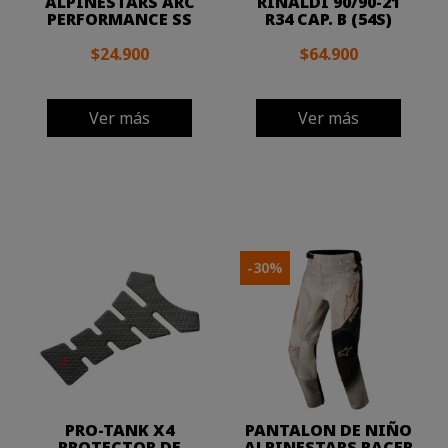
ALPINESTARS ARC
RINALDI 90/90-21
PERFORMANCE SS
R34 CAP. B (54S)
$24.900
$64.900
Ver más
Ver más
-30%
PRO-TANK X4
PANTALON DE NIÑO
PROTECTOR DE
ALPINESTARS RACER