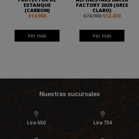
ESTANQUE
FACTORY 2020 (GRIS
(CARBON)
CLARO)
$14.900
$74.900
$52.430
Ver más
Ver más
Nuestras sucursales
Lira 650
Lira 754