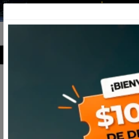
MENU
Inicio
Productos
Casco Nolan N80-8 Mandrake