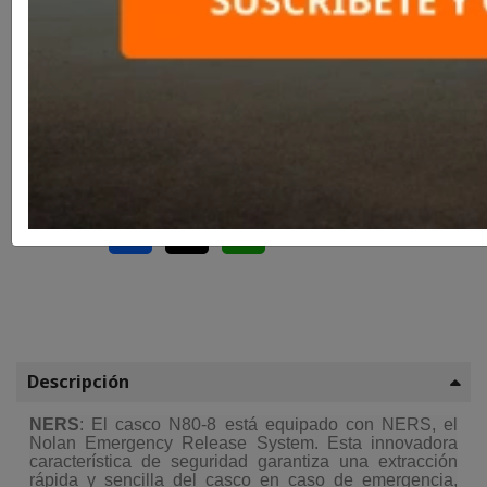
Rojo
Rojo
Compartir
Descripción
NERS
: El casco N80-8 está equipado con NERS, el
Nolan Emergency Release System. Esta innovadora
característica de seguridad garantiza una extracción
rápida y sencilla del casco en caso de emergencia,