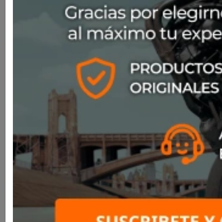
SKU
N880015380475
$295.000
La excelencia de los cascos integrales de policarbonato
para carretera, heredero del aclamado N87. Con su diseño
atrevido y moderno, este casco redefine la excelencia.
Cada detalle, desde la carcasa hasta las tomas de aire
estratégicamente situadas, ha sido definido por Nolan.
Experimenta una comodidad y un estilo inigualables en tus
viajes.
Talla: XL
Color: Gris, Negro, Rojo
Blanco,
Blanco,
Gris,
Gris,
Negro,
Azul
Amarillo
Negro,