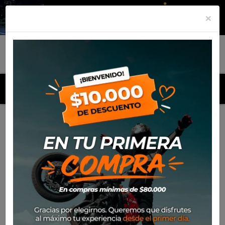
×
MENU
Inicio
Productos
Cascos
Casco Nolan N30-4 T Classic
008 Slate Grey