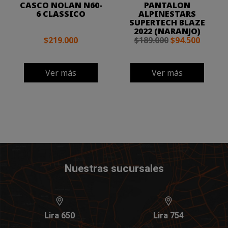
CASCO NOLAN N60-
PANTALON
6 CLASSICO
ALPINESTARS
SUPERTECH BLAZE
2022 (NARANJO)
$219.000
$189.000
$94.500
Ver más
Ver más
Nuestras sucursales
Lira 650
Lira 754