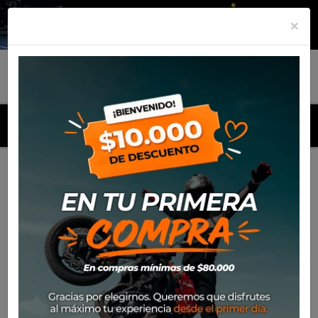
×
MENU
Inicio
Productos
Equipamiento
Guante Ixon Vortex
-30%