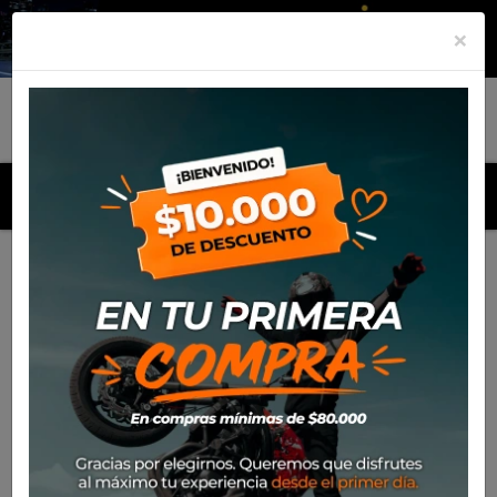
×
MENU
Inicio
Productos
Equipamiento
N-Com M951 X