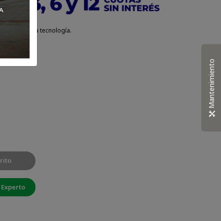
hilado de alta tecnología.
Mantenimiento
rito
 Experto