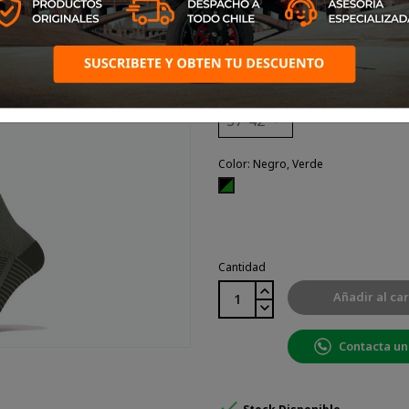
Calcetín fabricado en polipropileno, 
Talla: 37-42
Color: Negro, Verde
Negro,
Verde
Cantidad
Añadir al car
Contacta un
