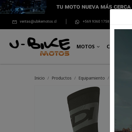
ventas@ubikemotos.cl
+569 9360 1758
MOTOS
CASCOS
Inicio
Productos
Equipamiento
Calceta Si