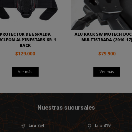
PROTECTOR DE ESPALDA
ALU RACK SW MOTECH DUC
CLEON ALPINESTARS KR-1
MULTISTRADA (2010-17
BACK
$129.000
$79.900
Ver más
Ver más
Nuestras sucursales
Lira 754
Lira 819