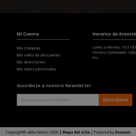
Mi Cuenta
Horarios de Atenci
Lunes a Viernes: 10 a 18:
Mis Compras
Horario continuado. Sába
Mis vales de descuento
hrs
Mis direcciones
Mis datos personales
Suscríbete a nuestro Newsletter
Suscribirse
Copyright© uBike Motos 2026
|
Mapa del sitio
| Powered by
Enexum