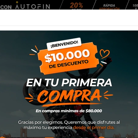
Agendar Mantención
EQUIPAMIENTO
NEUMÁTICOS
MANTENCIÓ
di Mud Trail
Calceta Sidi Mud T
SKU
8017732599360
$75.000