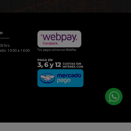
ón
00 hrs.
do: 10:00 a 14:00
Tus pagos online con WebPay