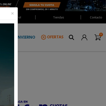
×
Red Castrol
Tiendas
Contacto
INVIERNO
OFERTAS
N
rail