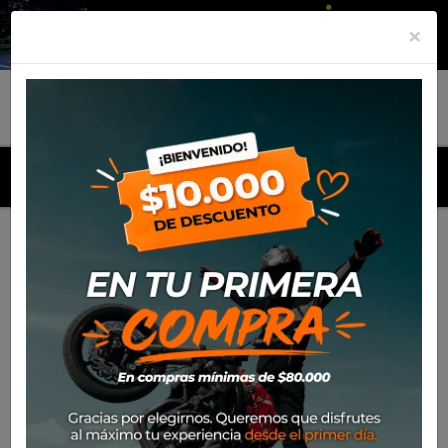
×
MENU
Inicio
Productos
Equipamiento
Guante Spidi Flash R
Evo Lady