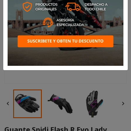


Guante Spidi Flash R Evo Lady