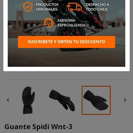


Guante Spidi Wnt-3