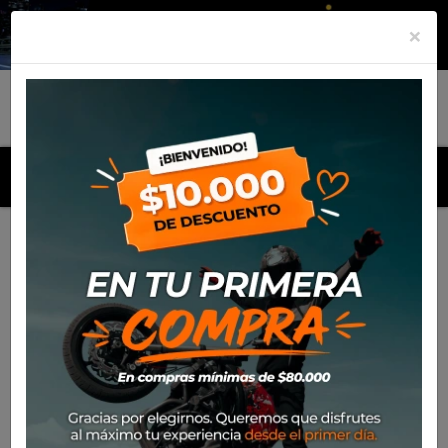
×
MENU
Inicio
Productos
Equipamiento
Guante Spidi Wnt-3