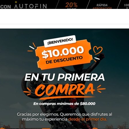
Agendar Mantención
EQUIPAMIENTO
NEUMÁTICOS
MANTENCIÓ
p9-S Air
Bota Xpd Xp9-S Ai
Marca
XPD
SKU
S113011
$390.000