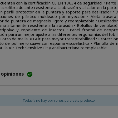
s cuentan con la certificación CE EN 13634 de seguridad. • Parte
microfibra de ante resistente a la abrasión y al calor en la par
n perfil protector en la puntera y soporte para deslizador • 
cciones de plástico moldeado por inyección • Aleta trasera 
ador de puntera de magnesio ligero y reemplazable • Deslizado
ano altamente resistente a la abrasión • Bolsillos de ventilación
ipolvo y repelente de insectos • Panel frontal de neopre
ción para un mejor ajuste a las diferentes ergonomías del tobill
• Forro de malla 3D Air para mayor transpirabilidad • Proteccio
ado de polímero suave con espuma viscoelástica • Plantilla de
antilla Air Tech Sensitive Fit y antibacteriana reemplazable.
e opiniones

Todavía no hay opiniones para este producto.