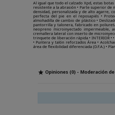
Al igual que todo el calzado Xpd, estas bota
resistente a la abrasión • Parte superior de 
densidad, personalizada y de alto agarre, co
perfecta del pie en el reposapiés • Prote
almohadilla de cambio de plástico • Desliz
pantorrilla y talonera, fabricado en poliuret
neopreno microinyectado impermeable, ant
cremallera lateral con inserto de microinyec
trinquete de liberación rápida • INTERIOR • 
• Puntera y talón reforzados Área • Acolch
área de flexibilidad diferenciada (D.F.A.) • Pl
Opiniones (0) - Moderación d
