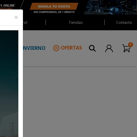
×
Red Castrol
Tiendas
Contacto
INVIERNO
OFERTAS
N
r