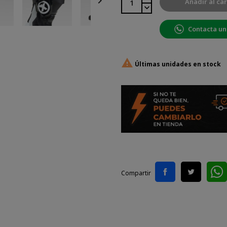

Añadir al car
Contacta un

Últimas unidades en stock
Compartir