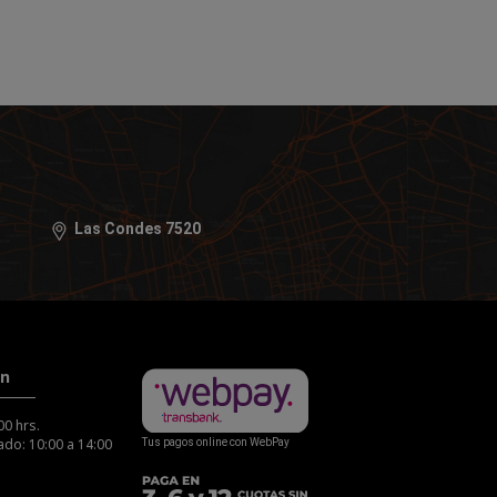
Las Condes 7520
ón
00 hrs.
do: 10:00 a 14:00
Tus pagos online con WebPay