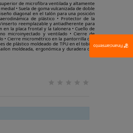
 superior de microfibra ventilada y altamente
te medial • Suela de goma vulcanizada de doble
Diseño diagonal en el talón para una posición
aerodinámica de plástico • Protector de la
r/inserto reemplazable y antiadherente para
 en la placa frontal y la talonera • Cuello de
no microinyectado y ventilado • Cierre de
o • Cierre micrométrico en la pantorrilla con
nes de plástico moldeado de TPU en el tobillo
Financiamiento
 nailon moldeada, ergonómica y duradera con