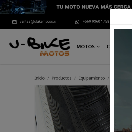
ventas@ubikemotos.cl
+569 9360 1758
MOTOS
CASCOS
Inicio
Productos
Equipamiento
Bota Xpd X