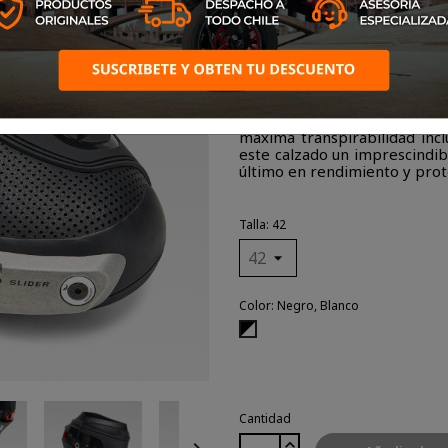
Una bota de competición que
de alto agarre, proteccione
cierre avanzado y, ahora, l
máxima transpirabilidad incl
este calzado un imprescindibl
último en rendimiento y prote
Talla: 42
Color: Negro, Blanco
Negro,
Blanco
Cantidad