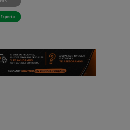
rito
 Experto