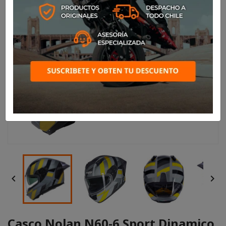


Casco Nolan N60-6 Sport Dinamico