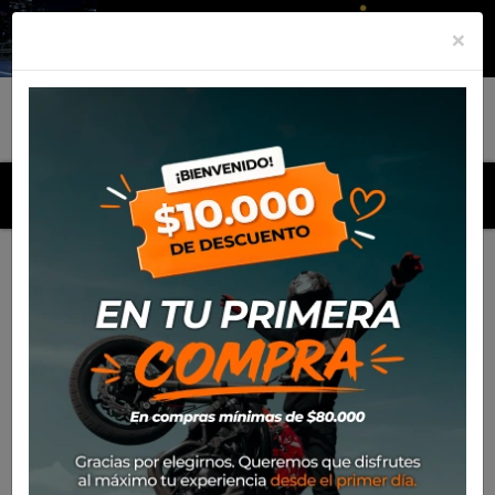
×
MENU
Inicio
Productos
Equipamiento
Casco Nolan N60-6
Sport Dinamico
-36%