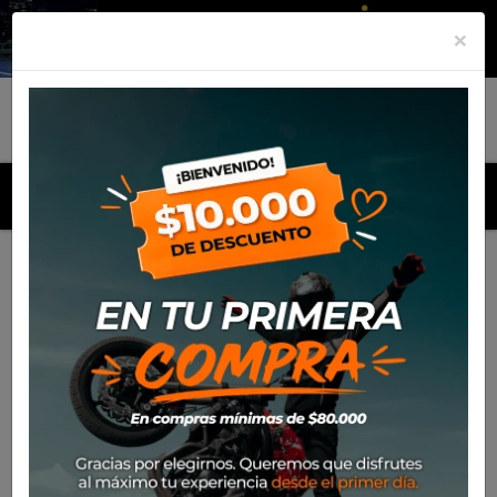
×
MENU
Inicio
Productos
Equipamiento
Bota Sidi Crossfire 3