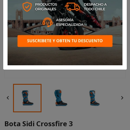


Bota Sidi Crossfire 3