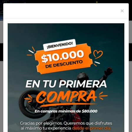
×
MENU
Inicio
Productos
Equipamiento
Chaqueta Ixon M-
Quarter