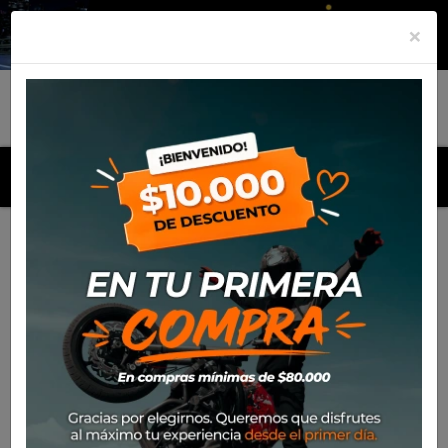
×
MENU
Inicio
Productos
Equipamiento
Botin Ixon Snake Wp