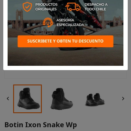


Botin Ixon Snake Wp