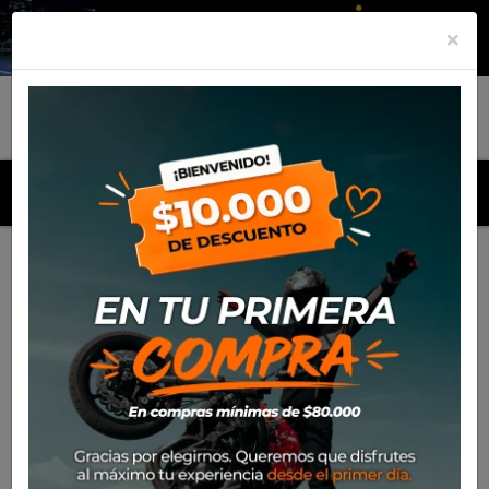
×
MENU
Inicio
Productos
Equipamiento
Chaqueta Spidi Roar