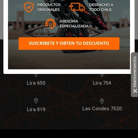
Nuestros ejecutivos le responderán a la
brevedad
IR AL HOME
Nuestras sucursales
Mantenimiento
Lira 650
Lira 754
Las Condes 7520
Lira 819