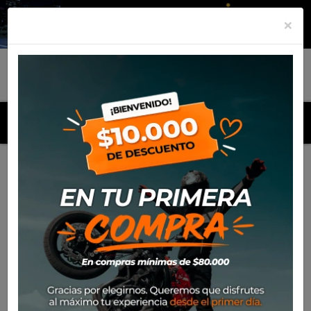
×
MENU
Inicio
Productos
Equipamiento
Para el piloto
Calle
Guantes
Guante Leatt Adv Hydradri 6.5