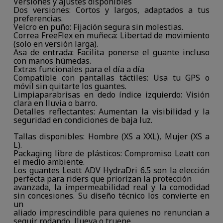
Versiones y ajustes disponibles
Dos versiones: Cortos y largos, adaptados a tus
preferencias.
Velcro en puño: Fijación segura sin molestias.
Correa FreeFlex en muñeca: Libertad de movimiento
(solo en versión larga).
Asa de entrada: Facilita ponerse el guante incluso
con manos húmedas.
Extras funcionales para el día a día
Compatible con pantallas táctiles: Usa tu GPS o
móvil sin quitarte los guantes.
Limpiaparabrisas en dedo índice izquierdo: Visión
clara en lluvia o barro.
Detalles reflectantes: Aumentan la visibilidad y la
seguridad en condiciones de baja luz.
Tallas disponibles: Hombre (XS a XXL), Mujer (XS a
L).
Packaging libre de plásticos: Compromiso Leatt con
el medio ambiente.
Los guantes Leatt ADV HydraDri 6.5 son la elección
perfecta para riders que priorizan la protección
avanzada, la impermeabilidad real y la comodidad
sin concesiones. Su diseño técnico los convierte en
un
aliado imprescindible para quienes no renuncian a
seguir rodando, llueva o truene.