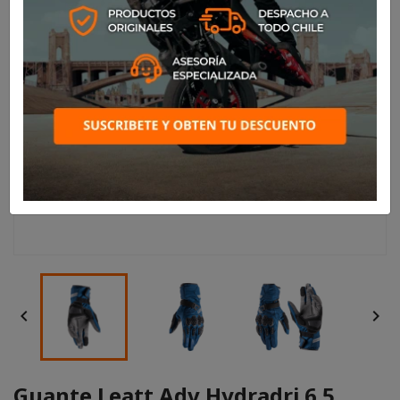


Guante Leatt Adv Hydradri 6.5