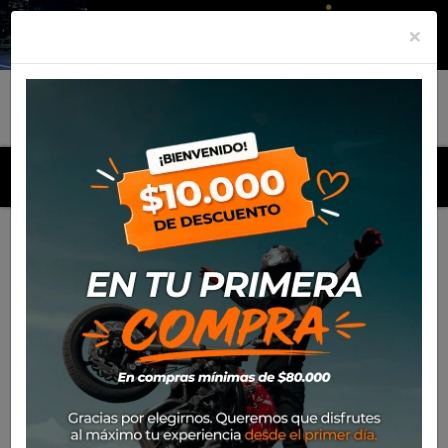
×
MENU
Inicio
Productos
Equipamiento
Para el piloto
Off-
Road
Guantes
Guante Ufo Muria
-30%