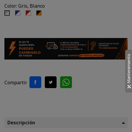
Color: Gris, Blanco
Azul,
Rojo,
Negro,
Gris,
Blanco
Blanco
Naranjo
Blanco
Mantenimiento
Compartir
Descripción