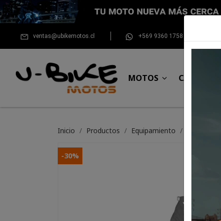
ventas@ubikemotos.cl
+569 9360 1758
MOTOS
CASCOS
Inicio
Productos
Equipamiento
Para el pil
-30%