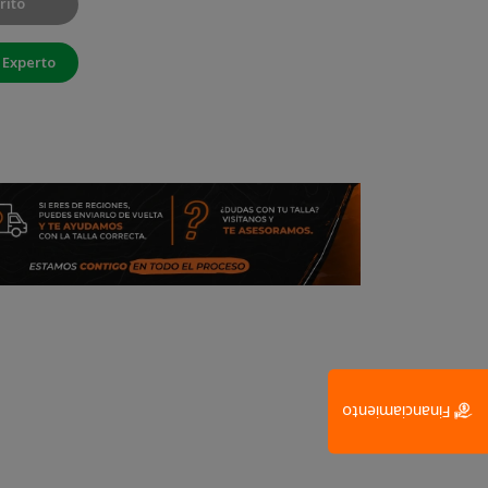
rito
 Experto
Financiamiento