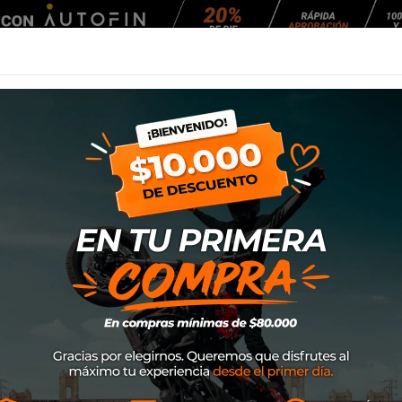
Agendar Mantención
EQUIPAMIENTO
NEUMÁTICOS
MANTENCIÓ
oto
Off-Road
Pantalones
Pantalon Ufo Slim Radial
Pantalon Ufo Slim
SKU
PI04528
$111.300
30% DE D
$159.000