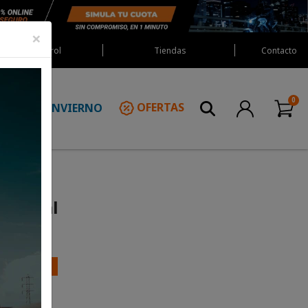
×
Red Castrol
Tiendas
Contacto
INVIERNO
OFERTAS
N
 Radial
ESCUENTO