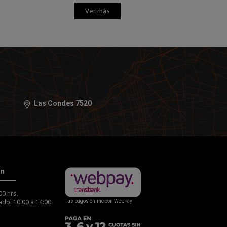
Ver más
Las Condes 7520
ón
00 hrs.
do: 10:00 a 14:00
Tus pagos online con WebPay