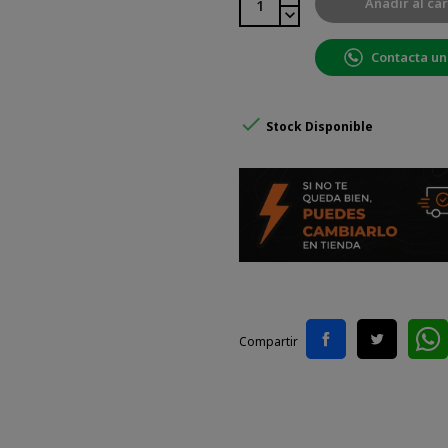
Añadir al car
Contacta un

Stock Disponible
Compartir