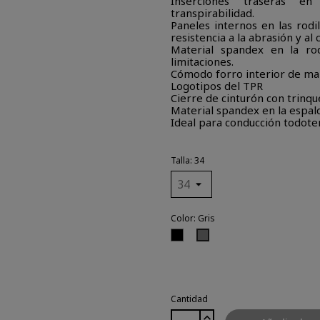
Inserciones traseras e
transpirabilidad.
Paneles internos en las rodi
resistencia a la abrasión y al c
Material spandex en la rod
limitaciones.
Cómodo forro interior de ma
Logotipos del TPR
Cierre de cinturón con trinqu
Material spandex en la espal
Ideal para conducción todot
Talla: 34
Color: Gris
Negro
Gris
Cantidad