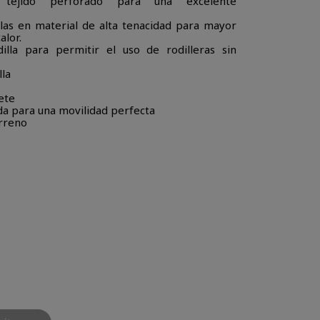
n tejido perforado para una excelente
llas en material de alta tenacidad para mayor
alor.
illa para permitir el uso de rodilleras sin
lla
ete
da para una movilidad perfecta
erreno