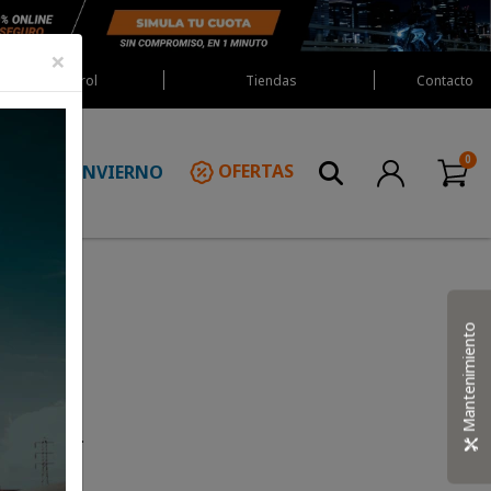
×
Red Castrol
Tiendas
Contacto
INVIERNO
OFERTAS
N
Mantenimiento
 productos.