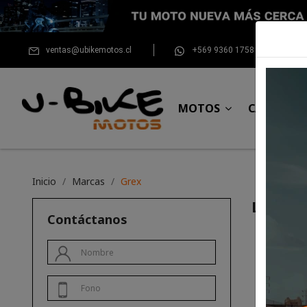
ventas@ubikemotos.cl
+569 9360 1758
MOTOS
CASCOS
Inicio
Marcas
Grex
Listad
Contáctanos