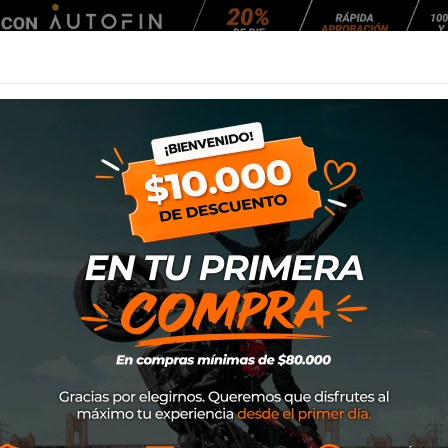
Agendar Mantención
EQUIPAMIENTO
NEUMÁTICOS
MANTENCIÓ
o de productos por marca Grex
No hay productos disponibles
¡Estate atento! Próximamente se añadirán más