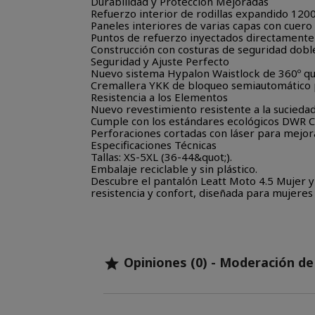
Durabilidad y Protección Mejoradas
Refuerzo interior de rodillas expandido 1200
Paneles interiores de varias capas con cuer
Puntos de refuerzo inyectados directamente
Construcción con costuras de seguridad dobles
Seguridad y Ajuste Perfecto
Nuevo sistema Hypalon Waistlock de 360º que
Cremallera YKK de bloqueo semiautomático 
Resistencia a los Elementos
Nuevo revestimiento resistente a la suciedad
Cumple con los estándares ecológicos DWR C
Perforaciones cortadas con láser para mejorar
Especificaciones Técnicas
Tallas: XS-5XL (36-44&quot;).
Embalaje reciclable y sin plástico.
Descubre el pantalón Leatt Moto 4.5 Mujer y 
resistencia y confort, diseñada para mujeres 
Opiniones (0) - Moderación d
