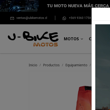
ventas@ubikemotos.cl
+569 9360 1758
MOTOS
CASCOS
Inicio
Productos
Equipamiento
Para el pil