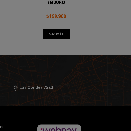
ENDURO
$199.900
Ver más
Las Condes 7520
ón