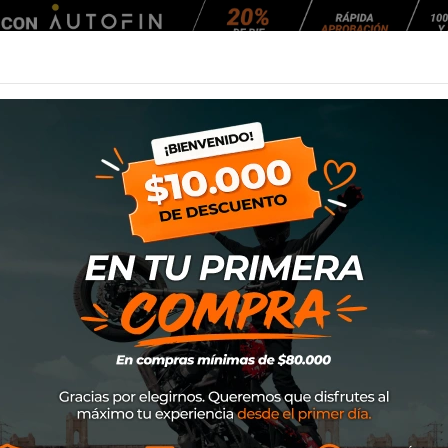
Agendar Mantención
EQUIPAMIENTO
NEUMÁTICOS
MANTENCIÓ
oto
Off-Road
Pantalones
Pantalon Leatt Moto 4.5 Mujer
Pantalon Leatt M
Marca
Leatt
SKU
502600086
$157.900
Los pantalones Leatt Moto 4