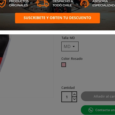
para ofrecer el mejor ajuste,
comodidad y rendimiento
elasticidad, ajuste precurvad
refuerzos en zonas clave, co
la mejor experiencia en la
pista.
Talla: MD
Color: Rosado
Rosado
Cantidad
Añadir al car
Contacta un