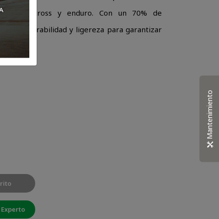
 en motocross y enduro. Con un 70% de
o y
mbinan durabilidad y ligereza para garantizar
Mantenimiento
rito
 Experto