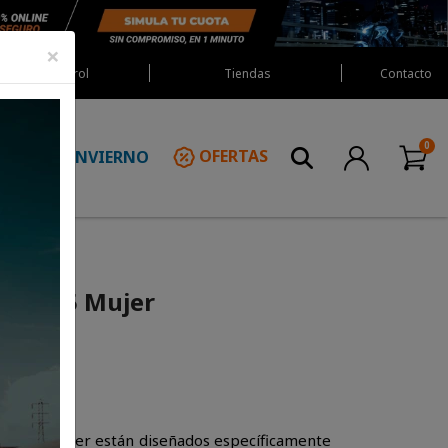
×
Red Castrol
Tiendas
Contacto
INVIERNO
OFERTAS
N
oto 4.5 Mujer
.5 para mujer están diseñados específicamente