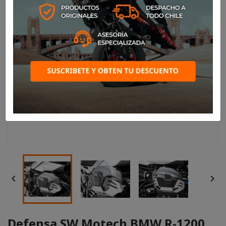


Defensa SW Motech BMW R-1200