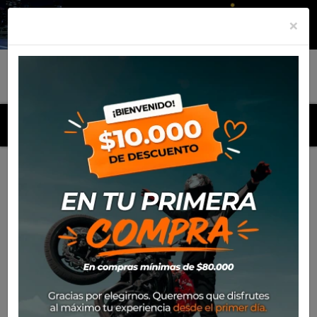
×
MENU
Inicio
Productos
Defensa SW Motech BMW R-1200
NINET (Protector Cilindro)