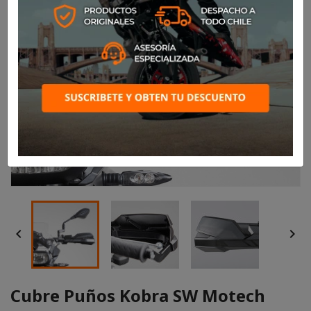


Cubre Puños Kobra SW Motech