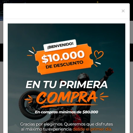
×
MENU
Inicio
Productos
Cubre Puños Kobra SW Motech