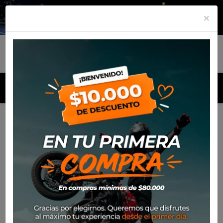
×
MENU
Inicio
Productos
Cubre Puños Kobra SW Motech Yamaha
XT-1200Z Super Ténéré