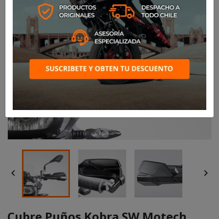


Cubre Puños Kobra SW Motech