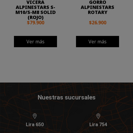
VICERA
GORRO
ALPINESTARS S-
ALPINESTARS
M10/S-M8 SOLID
ROTARY
(ROJO)
$79.900
$26.900
Ver más
Ver más
Nuestras sucursales
Lira 650
Lira 754