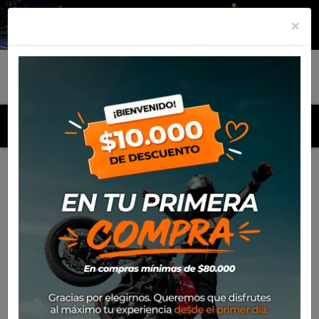
×
MENU
Inicio
Productos
Alu Rack SW Motech Honda VFR-800 X
Crossrunner (2011-16)