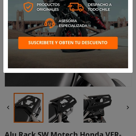


Alu Rack SW Motech Honda VFR-