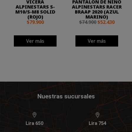
VICERA
PANTALON DE NIÑO
ALPINESTARS S-
ALPINESTARS RACER
M10/S-M8 SOLID
BRAAP 2020 (AZUL
(ROJO)
MARINO)
$79.900
$74.900
$52.430
Ver más
Ver más
Nuestras sucursales
Lira 650
Lira 754