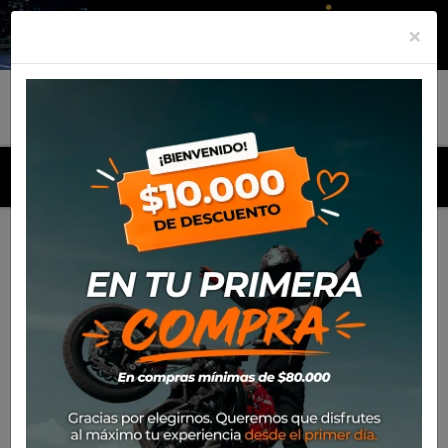
×
MENU
Inicio
Productos
Cámara de aire Rinaldi RB 14
(300/350*14)