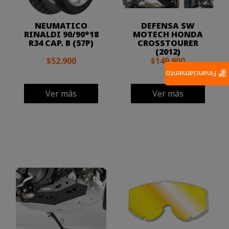
NEUMATICO
DEFENSA SW
RINALDI 90/90*18
MOTECH HONDA
R34 CAP. B (57P)
CROSSTOURER
(2012)
$52.900
$149.900
Financiamiento
Ver más
Ver más