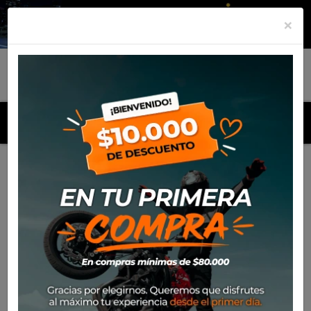
×
MENU
Inicio
Productos
Bola SW Motech de 1" para tornillo M8
para brazo RAM