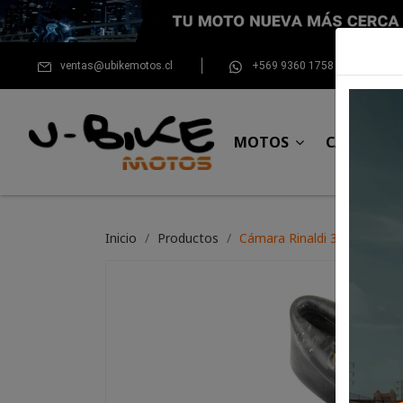
ventas@ubikemotos.cl
+569 9360 1758
MOTOS
CASCOS
Inicio
Productos
Cámara Rinaldi 300*21 Nor