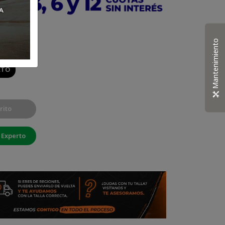
al RA21
Mantenimiento
CTO
rito
 Experto