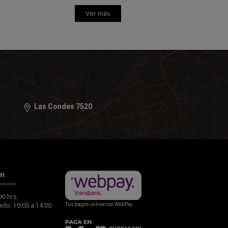
Ver más
Las Condes 7520
ón
00 hrs.
do: 10:00 a 14:00
Tus pagos online con WebPay