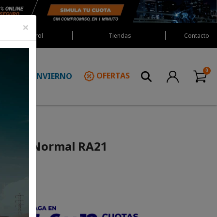
×
Red Castrol
Tiendas
Contacto
INVIERNO
OFERTAS
N
00*21 Normal RA21