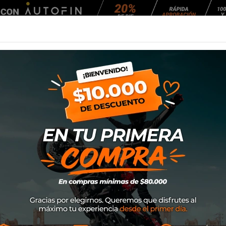
Agendar Mantención
EQUIPAMIENTO
NEUMÁTICOS
MANTENCIÓ
mal RA21
Cámara Rinaldi 3
SKU
30304
$11.900