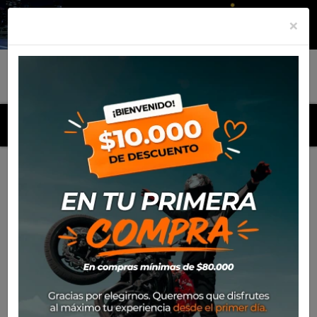
×
MENU
Inicio
Productos
Neumático Rinaldi 110/100*18 RMX35
CAP. B (64M)