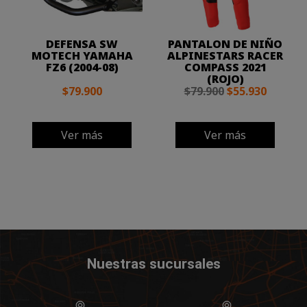
DEFENSA SW
PANTALON DE NIÑO
MOTECH YAMAHA
ALPINESTARS RACER
FZ6 (2004-08)
COMPASS 2021
(ROJO)
$79.900
$79.900
$55.930
Ver más
Ver más
Nuestras sucursales