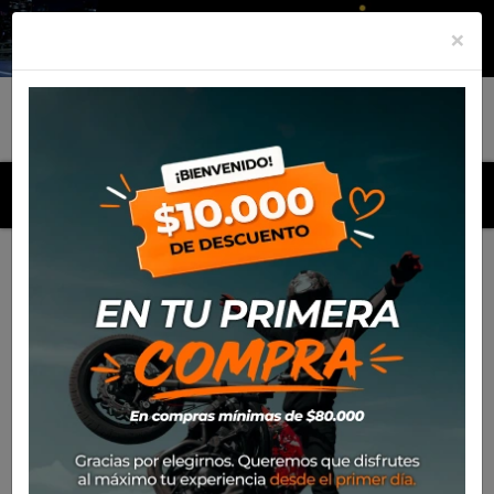
×
MENU
Inicio
Productos
Neumático Rinaldi 400*17 SH31 Cap. B
(62M)