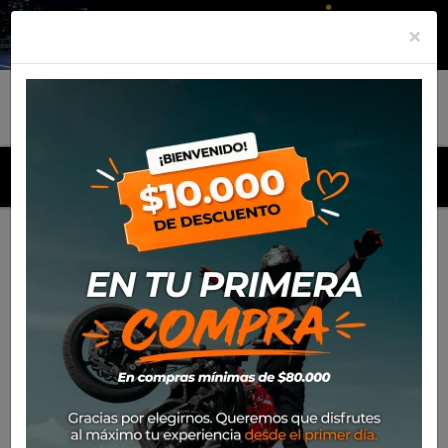
×
MENU
Inicio
Productos
Neumático Rinaldi 400*18 SH31