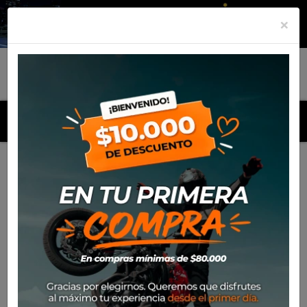
×
MENU
Inicio
Productos
Neumático Rinaldi 110/80*18 PD29