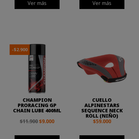
Ver más
Ver más
-$2.900
CHAMPION
CUELLO
PRORACING GP
ALPINESTARS
CHAIN LUBE 400ML
SEQUENCE NECK
ROLL (NIÑO)
$11.900
$9.000
$59.000