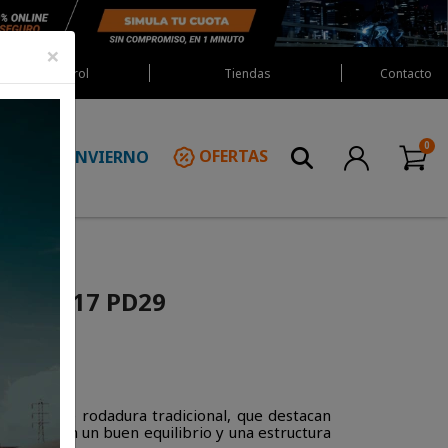
×
Red Castrol
Tiendas
Contacto
INVIERNO
OFERTAS
N
i 250*17 PD29
 banda de rodadura tradicional, que destacan
aje. Tienen un buen equilibrio y una estructura