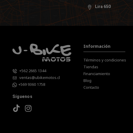
Lira 650
Información
Términos y condiciones
Tiendas
+562 2665 1344
Financiamiento
ventas@ubikemotos.cl
Blog
+569 9360 1758
Contacto
Síguenos