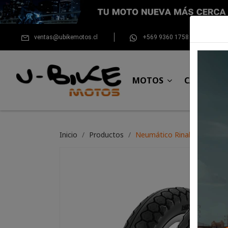
ventas@ubikemotos.cl
+569 9360 1758
MOTOS
CASCOS
Inicio
Productos
Neumático Rinaldi 250*17 