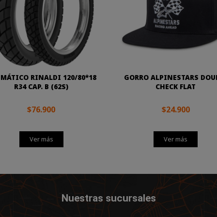
MÁTICO RINALDI 120/80*18
GORRO ALPINESTARS DOU
R34 CAP. B (62S)
CHECK FLAT
$76.900
$24.900
Ver más
Ver más
Nuestras sucursales