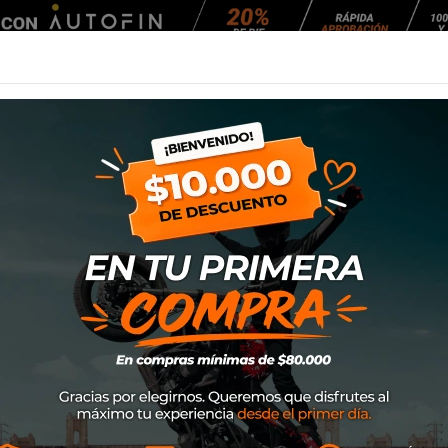
Agendar Mantención
EQUIPAMIENTO
NEUMÁTICOS
MANTENCIÓ
PD29
Neumático Rinald
SKU
21059
$9.900
Neumáticos con un diseño de
por su alto agarre y kilometr