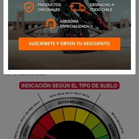
SKU
8281
$99.900
Los neumáticos Off-Road RW33 de Rinaldi destacan por
su agarre superior, tanto en terrenos arenosos como en
suelos rallados. Presentan un rendimiento superior en
terrenos blandos.