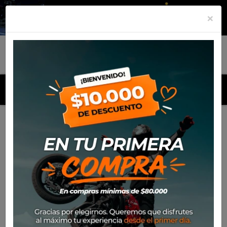
×
MENU
Inicio
Productos
Neumático Rinaldi 120/100*18 RW33
CAP. B (68M)
Neumático Rinaldi 120/100*18
RW33 CAP. B (68M)