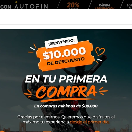
Agendar Mantención
EQUIPAMIENTO
NEUMÁTICOS
MANTENCIÓ
WH21 Cap. B (60R)
Neumático Rinald
SKU
485
$42.900
Neumáticos desarrollados par
que les da excelente tracción