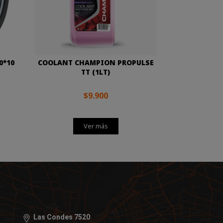
0*10
COOLANT CHAMPION PROPULSE
TT (1LT)
$9.900
Ver más
Las Condes 7520