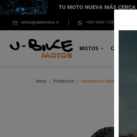
ventas@ubikemotos.cl
+569 9360 1758
MOTOS
CASCOS
Inicio
Productos
Neumático Rinaldi 410*18 