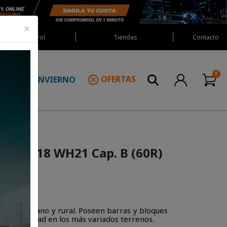
×
Red Castrol
Tiendas
Contacto
INVIERNO
OFERTAS
N
i 410*18 WH21 Cap. B (60R)
a uso urbano y rural. Poseen barras y bloques
 y estabilidad en los más variados terrenos.