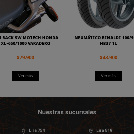
U RACK SW MOTECH HONDA
NEUMÁTICO RINALDI 100/9
XL-650/1000 VARADERO
HB37 TL
$79.900
$43.900
Ver más
Ver más
Nuestras sucursales
Lira 754
Lira 819