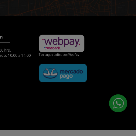
ón
00 hrs.
do: 10:00 a 14:00
Tus pagos online con WebPay