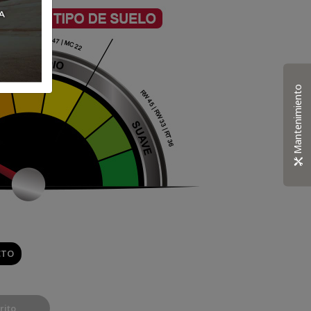
Mantenimiento
CTO
rito