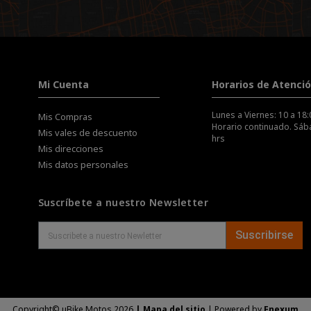
Mi Cuenta
Horarios de Atenci
Lunes a Viernes: 10 a 18:
Mis Compras
Horario continuado. Sába
Mis vales de descuento
hrs
Mis direcciones
Mis datos personales
Suscríbete a nuestro Newsletter
Suscribirse
Copyright© uBike Motos 2026
|
Mapa del sitio
| Powered by
Enexum