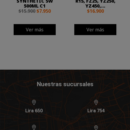
SYNTHETIC 5W
R15, FZ25, YZ250,
500ML C1
YZ450,...
$15.900
$7.950
$16.900
Ver más
Ver más
Nuestras sucursales
Lira 650
Lira 754