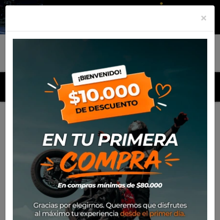
×
MENU
Inicio
Productos
Mantención
Aceite Castrol Power1
5W40 1lt