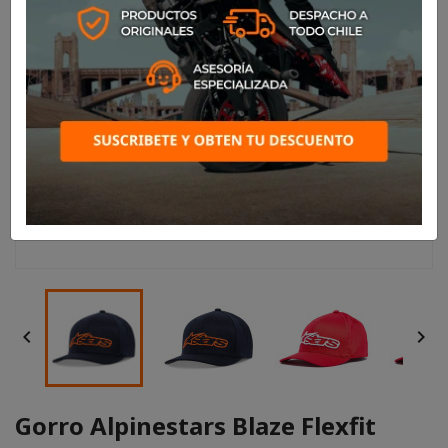


Gorro Alpinestars Blaze Flexfit