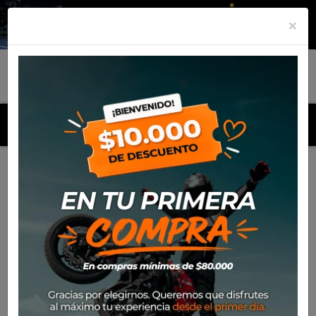
×
MENU
Inicio
Productos
Gorro Alpinestars Blaze Flexfit