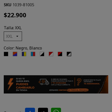
SKU
1039-81005
$22.900
Talla: XXL
Color: Negro, Blanco
Negro
Naranjo,
Azul
Azul,
Blanco,
Rojo,
Negro,
Negro,
Azul
Marino,
Rojo
Negro
Blanco
Rojo
Blanco
Amarillo