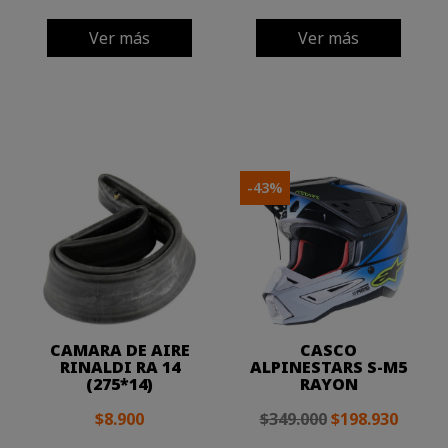
Ver más
Ver más
-43%
CAMARA DE AIRE
CASCO
RINALDI RA 14
ALPINESTARS S-M5
(275*14)
RAYON
$8.900
$349.000
$198.930