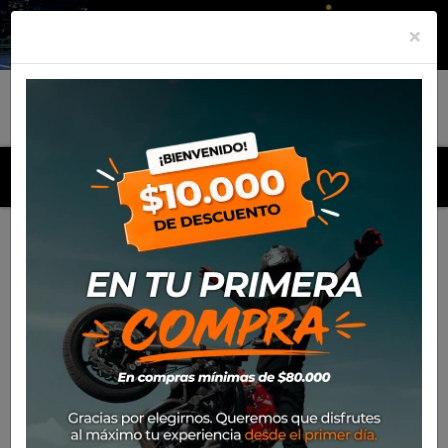
×
MENU
Inicio
Productos
Polera Alpinestars Techstar Factory
Metal 2020 (Naranjo)
-30%