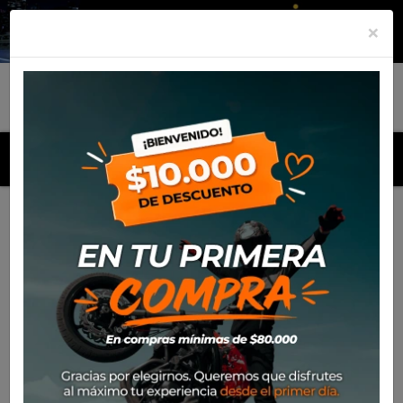
×
MENU
Inicio
Productos
Neumatico Rinaldi 90/100-21 SW43
CAP.B (57R)