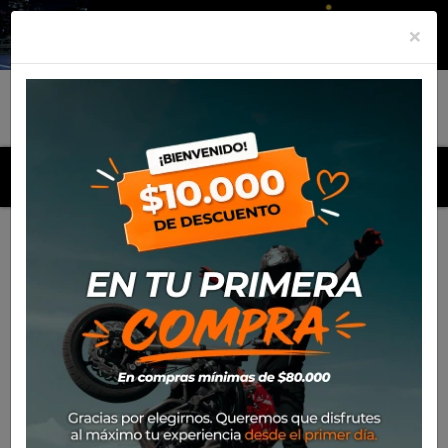
×
MENU
Inicio
Productos
Kit Neumáticos Rinaldi HB37 110/70-17
+ 140/70-17