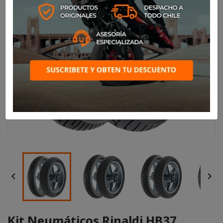


Kit Neumáticos Rinaldi HB37